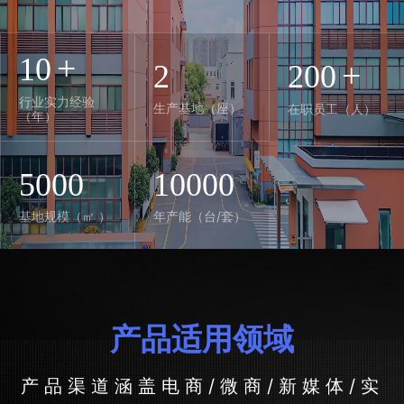
+
10
+
2
200
行业实力经验
生产基地（座）
在职员工（人）
（年）
5000
10000
基地规模（㎡ ）
年产能（台/套）
产品适用领域
产品渠道涵盖电商/微商/新媒体/实