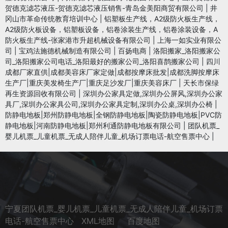
贺德克滤芯液压-贺德克滤芯液压销售-青岛金美阳商贸有限公司
|
井
冈山市革命传统教育培训中心
|
铝塑板生产线，A2级防火板生产线，
A2级防火板设备，铝塑板设备，铝卷涂装生产线，铝卷涂装设备，A
防火板生产线-张家港市升超机械设备有限公司
|
上海一如实业有限公
司
|
宝鸡法施德机械制造有限公司
|
百扬电商
|
洛阳搬家_洛阳搬家公
司_洛阳搬家公司电话_洛阳最好的搬家公司_洛阳喜鹊搬家公司
|
四川
成都厂家直供|成都美容床厂家定做|成都按摩床批发|成都洗脚按摩床
生产厂|重庆美发椅生产厂|重庆足沙发厂|重庆美容床厂
|
天长市保绿
再生资源回收有限公司
|
深圳办公家具定做,深圳办公屏风,深圳办公家
具厂,深圳办公家具公司,深圳办公家具定制,深圳办公桌,深圳办公椅
|
防静电地板|郑州防静电地板|全钢防静电地板|陶瓷防静电地板|PVC防
静电地板|河南防静电地板|郑州利通防静电地板有限公司
|
团队机票_
婴儿机票_儿童机票_无成人陪伴儿童_机场订票电话-航空售票中心
|
宁夏团队机票_婴儿机票_儿童机票_无成人陪伴儿童_机场订票
电话-航空售票中心
XML地图
百度地图