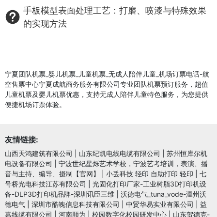
手板模型表面处理工艺：打磨、喷漆与特殊效果
的实现方法
宁夏团队机票_婴儿机票_儿童机票_无成人陪伴儿童_机场订票电话-航
空售票中心宁夏成航商务服务有限公司专业团队机票预订服务，超值
儿童机票及婴儿机票优惠，支持无成人陪伴儿童特色服务，为您提供
便捷机场订票体验。
友情链接:
山西天鸿建筑有限公司
|
山东纪凯电线电缆有限公司
|
苏州恒库尔机
电设备有限公司
|
宁波世纪星烁艺术学校，宁波艺考培训，表演、播
音与主持、编导、摄制【官网】
|
小丢科技 轻印 自助打印 轻印
|
七
号桥光电科技江苏有限公司
|
光固化打印厂家-工业树脂3D打印机设
备-DLP3D打印机品牌-深圳讯臣三维
|
沃德电气_tuna_vode-温州沃
德电气
|
深圳市酷魄信息科技有限公司
|
中贸华易实业有限公司
|
益
嘉线缆有限公司
|
河南顺为
|
校园数字化校园研发中心
|
山东贺德克-