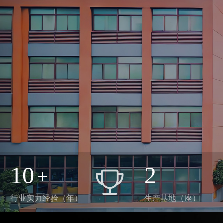
10
2
+
行业实力经验（年）
生产基地（座）