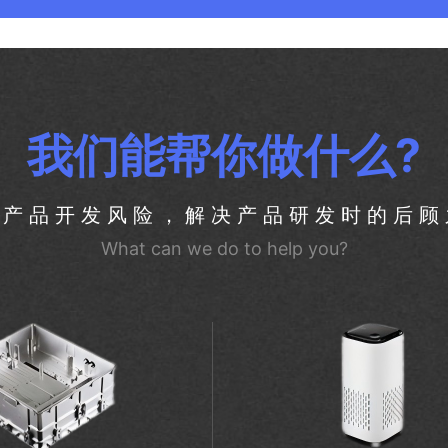
我们能帮你做什么?
低产品开发风险，解决产品研发时的后顾
What can we do to help you?