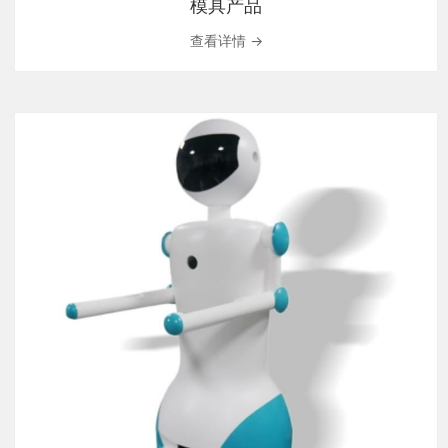
模具产品
查看详情 →