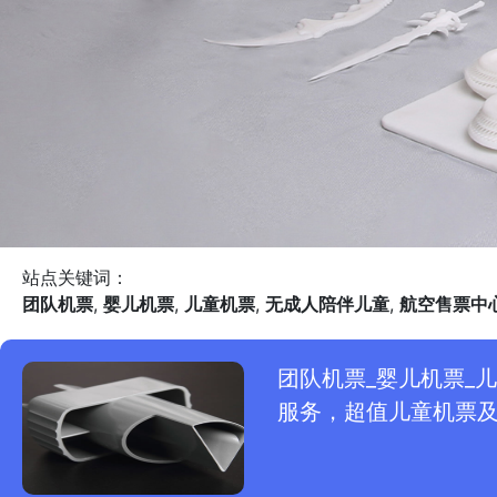
站点关键词：
团队机票
,
婴儿机票
,
儿童机票
,
无成人陪伴儿童
,
航空售票中
团队机票_婴儿机票_
服务，超值儿童机票